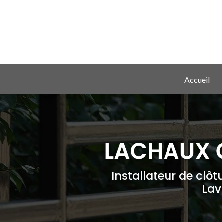
Aller
au
contenu
principal
Navigation principale
Accueil
Installateur de clôt
Lav