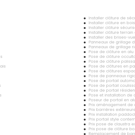
Installer clôture de séc
Installer clôture en boi
Installer clôture sécur
Installer clôture terrain
Installer des brises-vu
Panneaux de grillage d
Panneaux de grillage rig
Pose de clôture en alu
is
Pose de clôture occult
Pose de clôture palissa
ais
Pose de clôtures en pa
Pose de clôtures espace
Pose de panneaux rigid
Pose de portail automa
s
Pose de portail coulis
Pose de portail résiden
s
Pose et installation de 
Poseur de portail en a
Prix aménagement de cl
Prix barrières extérieur
Prix installation paddo
Prix portail style conte
Prix pose de claustra ex
Prix pose de clôture bo
Remplacement de barri