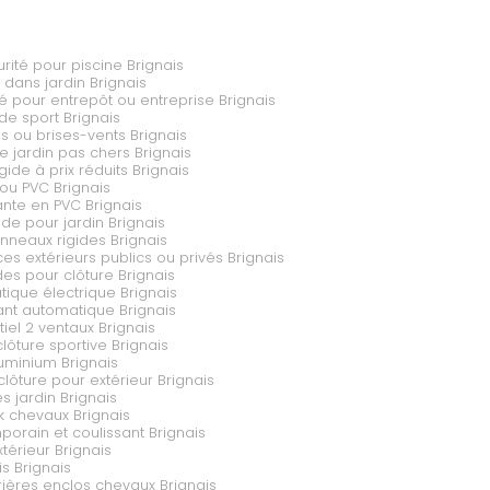
urité pour piscine Brignais
s dans jardin Brignais
isé pour entrepôt ou entreprise Brignais
 de sport Brignais
es ou brises-vents Brignais
e jardin pas chers Brignais
ide à prix réduits Brignais
 ou PVC Brignais
ante en PVC Brignais
de pour jardin Brignais
nneaux rigides Brignais
s extérieurs publics ou privés Brignais
es pour clôture Brignais
tique électrique Brignais
sant automatique Brignais
tiel 2 ventaux Brignais
clôture sportive Brignais
luminium Brignais
ôture pour extérieur Brignais
es jardin Brignais
ck chevaux Brignais
mporain et coulissant Brignais
térieur Brignais
is Brignais
ères enclos chevaux Brignais