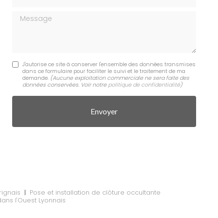
Message
J'autorise ce site à conserver l'ensemble des données transmises
dans ce formulaire pour faciliter le suivi et le traitement de ma
demande.
(Aucune exploitation commerciale ne sera faite des
données conservées. Voir notre
politique de confidentialité
)
rignais
|
Pose et installation de clôture occultante
dans l'Ouest Lyonnais