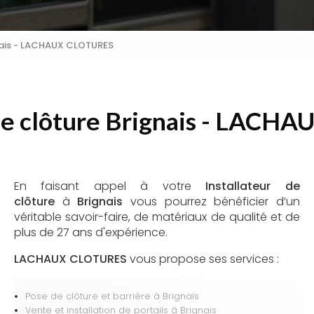
gnais - LACHAUX CLOTURES
 de clôture Brignais - LAC
En faisant appel à votre
Installateur de
clôture
à
Brignais
vous pourrez bénéficier d’un
véritable savoir-faire, de matériaux de qualité et de
plus de 27 ans d'expérience.
LACHAUX CLOTURES
vous propose ses services :
Pose de clôture et barrière
à Brignais
Vente et installation de portails​​​​​​​
à Brignais