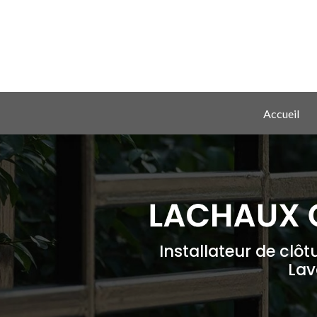
Aller
au
contenu
principal
Navigation principale
Accueil
Installateur de clôt
Lav