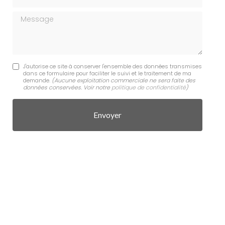
Message
J'autorise ce site à conserver l'ensemble des données transmises
dans ce formulaire pour faciliter le suivi et le traitement de ma
demande.
(Aucune exploitation commerciale ne sera faite des
données conservées. Voir notre
politique de confidentialité
)