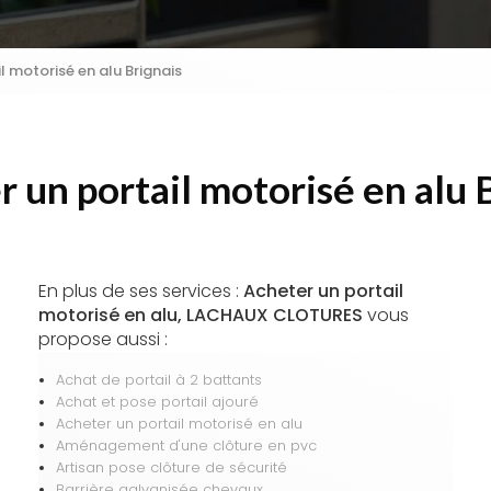
l motorisé en alu Brignais
 un portail motorisé en alu 
En plus de ses services :
Acheter un portail
motorisé en alu, LACHAUX CLOTURES
vous
propose aussi :
Achat de portail à 2 battants
Achat et pose portail ajouré
Acheter un portail motorisé en alu
Aménagement d'une clôture en pvc
Artisan pose clôture de sécurité
Barrière galvanisée chevaux