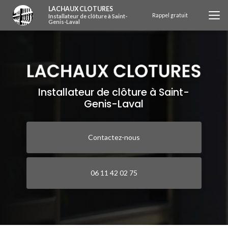
Aller
LACHAUX CLOTURES
au
Rappel gratuit
Installateur de clôture à Saint-
Genis-Laval
contenu
principal
Installateur de clôture à Saint-
Genis-Laval
Contactez-nous
06 11 42 02 75