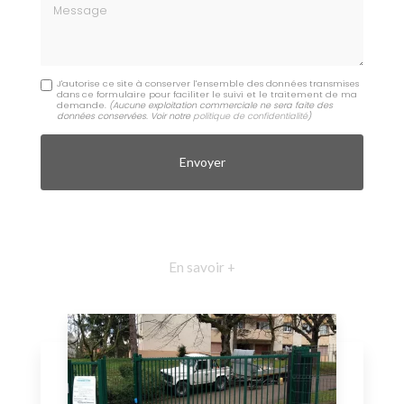
Message
J'autorise ce site à conserver l'ensemble des données transmises
dans ce formulaire pour faciliter le suivi et le traitement de ma
demande.
(Aucune exploitation commerciale ne sera faite des
données conservées. Voir notre
politique de confidentialité
)
En savoir +