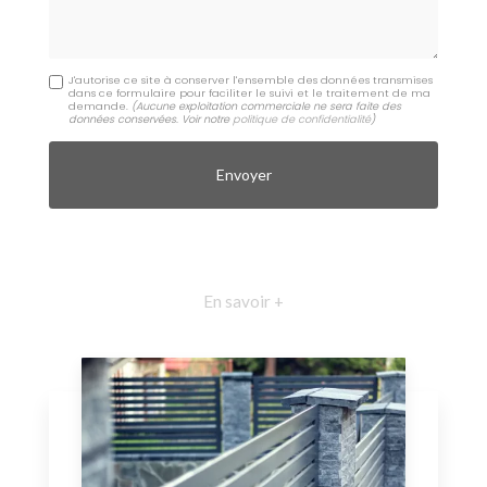
J'autorise ce site à conserver l'ensemble des données transmises
dans ce formulaire pour faciliter le suivi et le traitement de ma
demande.
(Aucune exploitation commerciale ne sera faite des
données conservées. Voir notre
politique de confidentialité
)
En savoir +