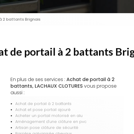
à 2 battants Brignais
t de portail à 2 battants Bri
En plus de ses services :
Achat de portail à 2
battants, LACHAUX CLOTURES
vous propose
aussi :
Achat de portail à 2 battants
Achat et pose portail ajouré
Acheter un portail motorisé en alu
Aménagement d'une clôture en pvc
Artisan pose clôture de sécurité
Barrière galvanisée chevaux