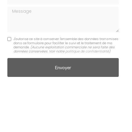
Message
J'autorise ce site à conserver l'ensemble des données transmises
dans ce formulaire pour faciliter le suivi et le traitement de ma
demande.
(Aucune exploitation commerciale ne sera faite des
données conservées. Voir notre
politique de confidentialité
)