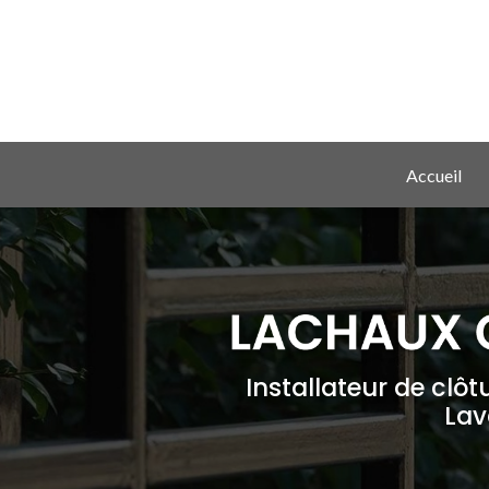
Aller
au
contenu
principal
Navigation principale
Accueil
Installateur de clôt
Lav