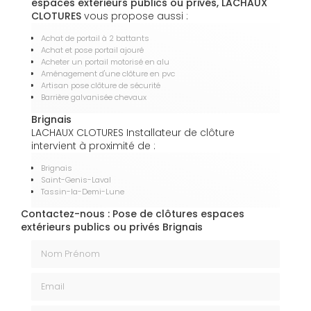
espaces extérieurs publics ou privés, LACHAUX
CLOTURES
vous propose aussi :
Achat de portail à 2 battants
Achat et pose portail ajouré
Acheter un portail motorisé en alu
Aménagement d'une clôture en pvc
Artisan pose clôture de sécurité
Barrière galvanisée chevaux
Brignais
LACHAUX CLOTURES Installateur de clôture
intervient à proximité de :
Brignais
Saint-Genis-Laval
Tassin-la-Demi-Lune
Contactez-nous : Pose de clôtures espaces
extérieurs publics ou privés Brignais
Nom Prénom
Email