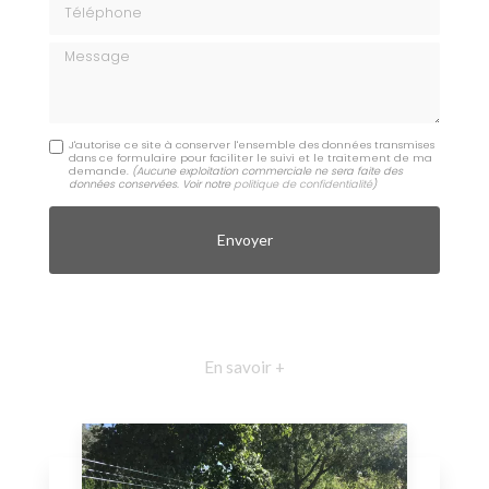
Téléphone
Message
J'autorise ce site à conserver l'ensemble des données transmises
dans ce formulaire pour faciliter le suivi et le traitement de ma
demande.
(Aucune exploitation commerciale ne sera faite des
données conservées. Voir notre
politique de confidentialité
)
En savoir +