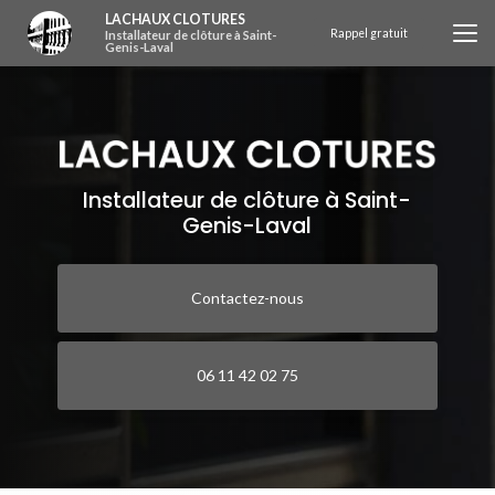
Aller
LACHAUX CLOTURES
au
Rappel gratuit
Installateur de clôture à Saint-
Genis-Laval
contenu
principal
Installateur de clôture à Saint-
Genis-Laval
Contactez-nous
06 11 42 02 75