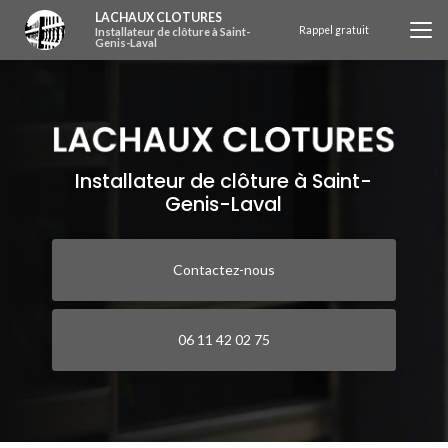
Aller
LACHAUX CLOTURES
au
Rappel gratuit
Installateur de clôture à Saint-
Genis-Laval
contenu
principal
Installateur de clôture à Saint-
Genis-Laval
Contactez-nous
06 11 42 02 75