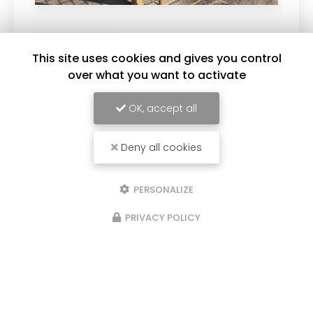
04/05/2026
This site uses cookies and gives you control
clôtures industrielles
over what you want to activate
Remplacez moi par votre texte... Vous
souhaitant une agréable visite, si vous avez
OK, accept all
besoin d'un complément d'information
concernant votre
Installateur de clôture à
Saint-Genis-Laval …
Deny all cookies
Toute l'actualité
PERSONALIZE
PRIVACY POLICY