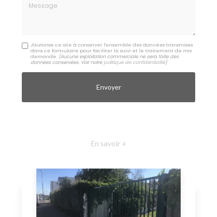
Message
J'autorise ce site à conserver l'ensemble des données transmises
dans ce formulaire pour faciliter le suivi et le traitement de ma
demande.
(Aucune exploitation commerciale ne sera faite des
données conservées. Voir notre
politique de confidentialité
)
En savoir +