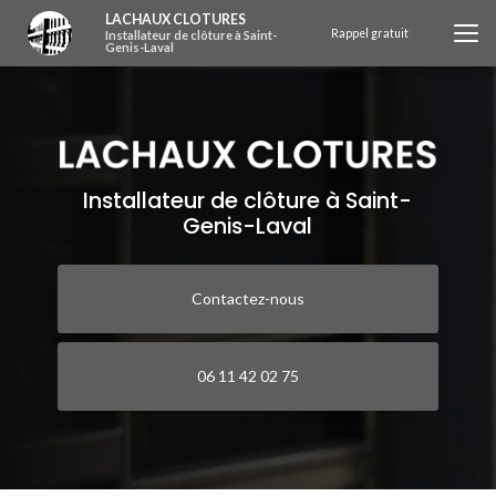
Aller
LACHAUX CLOTURES
au
Rappel gratuit
Installateur de clôture à Saint-
Genis-Laval
contenu
principal
Installateur de clôture à Saint-
Genis-Laval
Contactez-nous
06 11 42 02 75