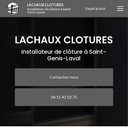
Aller
LACHAUX CLOTURES
au
Rappel gratuit
Installateur de clôture à Saint-
Genis-Laval
contenu
principal
Installateur de clôture à Saint-
Genis-Laval
Contactez-nous
06 11 42 02 75