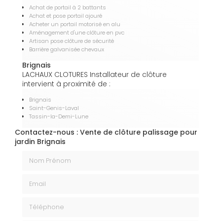
Achat de portail à 2 battants
Achat et pose portail ajouré
Acheter un portail motorisé en alu
Aménagement d'une clôture en pvc
Artisan pose clôture de sécurité
Barrière galvanisée chevaux
Brignais
LACHAUX CLOTURES Installateur de clôture
intervient à proximité de :
Brignais
Saint-Genis-Laval
Tassin-la-Demi-Lune
Contactez-nous : Vente de clôture palissage pour
jardin Brignais
Nom Prénom
Email
Téléphone