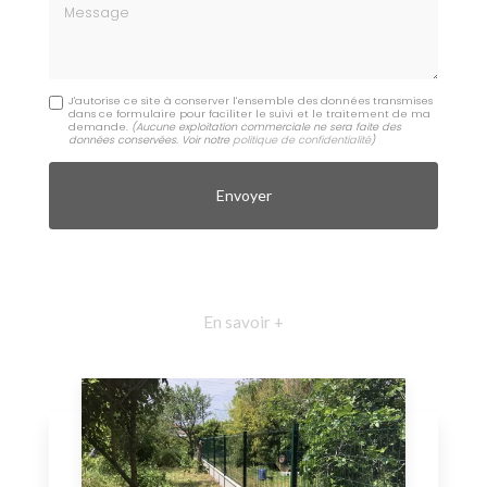
Message
J'autorise ce site à conserver l'ensemble des données transmises
dans ce formulaire pour faciliter le suivi et le traitement de ma
demande.
(Aucune exploitation commerciale ne sera faite des
données conservées. Voir notre
politique de confidentialité
)
En savoir +