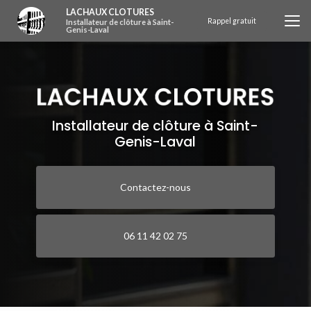
Aller
LACHAUX CLOTURES
au
Rappel gratuit
Installateur de clôture à Saint-
Genis-Laval
contenu
principal
Installateur de clôture à Saint-
Genis-Laval
Contactez-nous
06 11 42 02 75