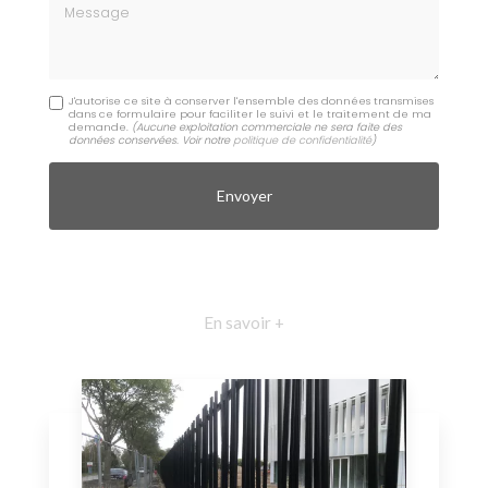
Message
J'autorise ce site à conserver l'ensemble des données transmises
dans ce formulaire pour faciliter le suivi et le traitement de ma
demande.
(Aucune exploitation commerciale ne sera faite des
données conservées. Voir notre
politique de confidentialité
)
En savoir +