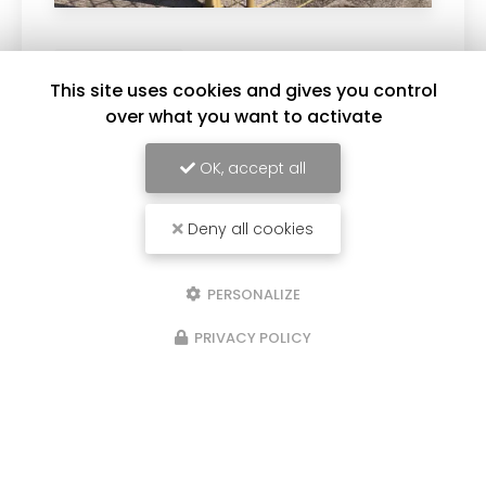
04/05/2026
This site uses cookies and gives you control
clôtures industrielles
over what you want to activate
Remplacez moi par votre texte... Vous
souhaitant une agréable visite, si vous avez
OK, accept all
besoin d'un complément d'information
concernant votre
Installateur de clôture à
Saint-Genis-Laval …
Deny all cookies
Toute l'actualité
PERSONALIZE
PRIVACY POLICY