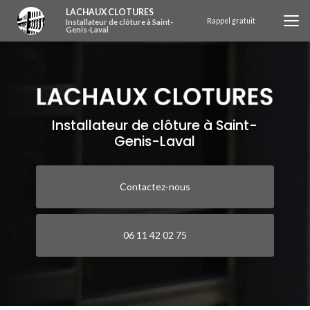
Aller
LACHAUX CLOTURES
au
Rappel gratuit
Installateur de clôture à Saint-
Genis-Laval
contenu
principal
Installateur de clôture à Saint-
Genis-Laval
Contactez-nous
06 11 42 02 75