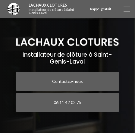
Aller
LACHAUX CLOTURES
au
Rappel gratuit
Installateur de clôture à Saint-
Genis-Laval
contenu
principal
Installateur de clôture à Saint-
Genis-Laval
Contactez-nous
06 11 42 02 75