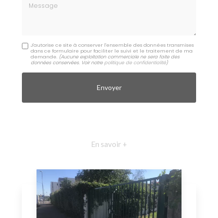
Message
J'autorise ce site à conserver l'ensemble des données transmises
dans ce formulaire pour faciliter le suivi et le traitement de ma
demande.
(Aucune exploitation commerciale ne sera faite des
données conservées. Voir notre
politique de confidentialité
)
En savoir +