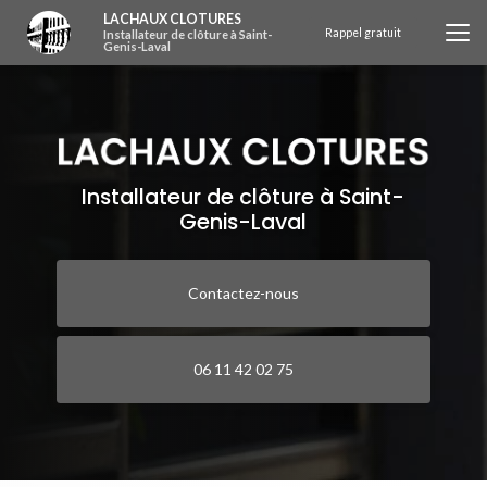
Aller
LACHAUX CLOTURES
au
Rappel gratuit
Installateur de clôture à Saint-
Genis-Laval
contenu
principal
Installateur de clôture à Saint-
Genis-Laval
Contactez-nous
06 11 42 02 75