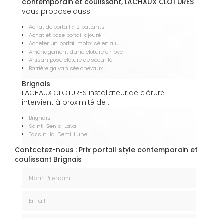
contemporain et coulissant, LACHAUX CLOTURES
vous propose aussi :
Achat de portail à 2 battants
Achat et pose portail ajouré
Acheter un portail motorisé en alu
Aménagement d'une clôture en pvc
Artisan pose clôture de sécurité
Barrière galvanisée chevaux
Brignais
LACHAUX CLOTURES Installateur de clôture
intervient à proximité de :
Brignais
Saint-Genis-Laval
Tassin-la-Demi-Lune
Contactez-nous : Prix portail style contemporain et
coulissant Brignais
Nom Prénom
Email