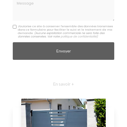
Message
J'autorise ce site à conserver l'ensemble des données transmises
dans ce formulaire pour faciliter le suivi et le traitement de ma
demande.
(Aucune exploitation commerciale ne sera faite des
données conservées. Voir notre
politique de confidentialité
)
En savoir +