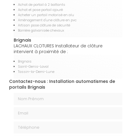
Achat de portail à 2 battants
Achat et pose portail ajouré
Acheter un portail motorisé en alu
Aménagement d'une clôture en pvc
Artisan pose clôture de sécurité
Barrière galvanisée chevaux
Brignais
LACHAUX CLOTURES Installateur de clôture
intervient à proximité de :
Brignais
Saint-Genis-Laval
Tassin-la-Demi-Lune
Contactez-nous : Installation automatismes de
portails Brignais
Nom Prénom
Email
Téléphone