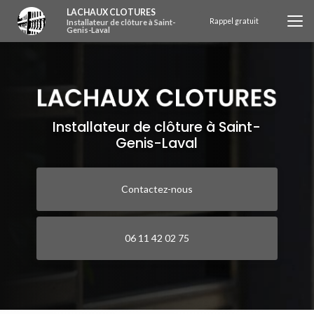
Aller
LACHAUX CLOTURES
au
Rappel gratuit
Installateur de clôture à Saint-
Genis-Laval
contenu
principal
Installateur de clôture à Saint-
Genis-Laval
Contactez-nous
06 11 42 02 75