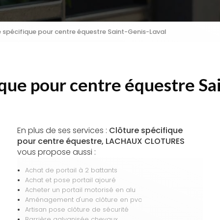
 spécifique pour centre équestre Saint-Genis-Laval
ique pour centre équestre Sa
En plus de ses services :
Clôture spécifique
pour centre équestre, LACHAUX CLOTURES
vous propose aussi :
Achat de portail à 2 battants
Achat et pose portail ajouré
Acheter un portail motorisé en alu
Aménagement d'une clôture en pvc
Artisan pose clôture de sécurité
Barrière galvanisée chevaux