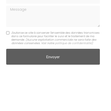
Message
J'autorise ce site à conserver l'ensemble des données transmises
dans ce formulaire pour faciliter le suivi et le traitement de ma
demande.
(Aucune exploitation commerciale ne sera faite des
données conservées. Voir notre
politique de confidentialité
)