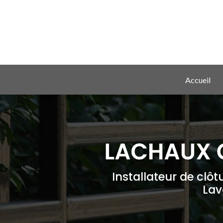
Aller
au
contenu
principal
Navigation principale
Accueil
Installateur de clôt
Lav