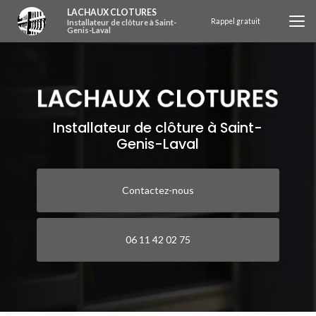
Aller
LACHAUX CLOTURES
au
Rappel gratuit
Installateur de clôture à Saint-
Genis-Laval
contenu
principal
Installateur de clôture à Saint-
Genis-Laval
Contactez-nous
06 11 42 02 75