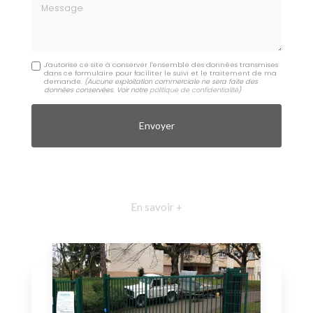
Message
J'autorise ce site à conserver l'ensemble des données transmises
dans ce formulaire pour faciliter le suivi et le traitement de ma
demande.
(Aucune exploitation commerciale ne sera faite des
données conservées. Voir notre
politique de confidentialité
)
En savoir +