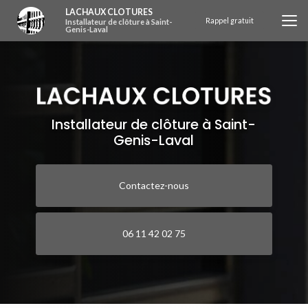
Aller
LACHAUX CLOTURES
au
Rappel gratuit
Installateur de clôture à Saint-
Genis-Laval
contenu
principal
Installateur de clôture à Saint-
Genis-Laval
Contactez-nous
06 11 42 02 75