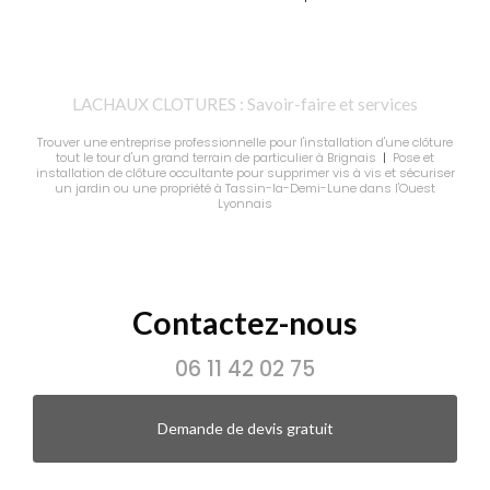
LACHAUX CLOTURES : Savoir-faire et services
Trouver une entreprise professionnelle pour l'installation d'une clôture
tout le tour d'un grand terrain de particulier à Brignais
|
Pose et
installation de clôture occultante pour supprimer vis à vis et sécuriser
un jardin ou une propriété à Tassin-la-Demi-Lune dans l'Ouest
Lyonnais
Contactez-nous
06 11 42 02 75
Demande de devis gratuit