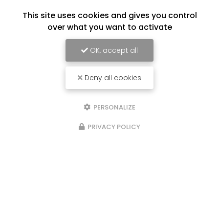
This site uses cookies and gives you control
over what you want to activate
OK, accept all
Deny all cookies
04/05/2026
clôtures industrielles
PERSONALIZE
Remplacez moi par votre texte... Vous
PRIVACY POLICY
souhaitant une agréable visite, si vous avez
besoin d'un complément d'information
concernant votre
Installateur de clôture à
Saint-Genis-Laval …
Toute l'actualité