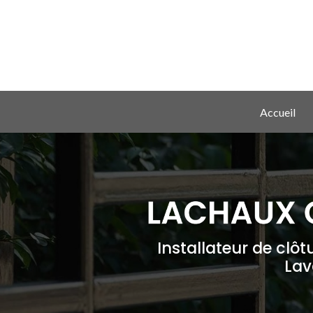
Aller
au
contenu
principal
Navigation principale
Accueil
Installateur de clôt
Lav