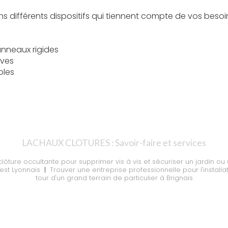
 différents dispositifs qui tiennent compte de vos besoi
anneaux rigides
ives
oles
s
LACHAUX CLOTURES : Savoir-faire et services
 clôture occultante pour supprimer vis à vis et sécuriser un jardin ou
est Lyonnais
|
Trouver une entreprise professionnelle pour l'installat
tour d'un grand terrain de particulier à Brignais