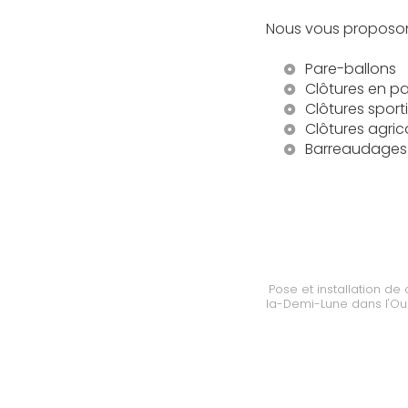
Nous vous proposons
Pare-ballons
Clôtures en p
Clôtures sport
Clôtures agric
Barreaudage
Pose et installation de
la-Demi-Lune dans l'Ou