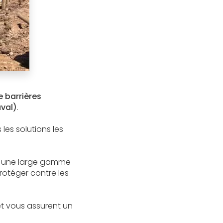
 barrières
aval)
.
es solutions les
ns une large gamme
protéger contre les
et vous assurent un