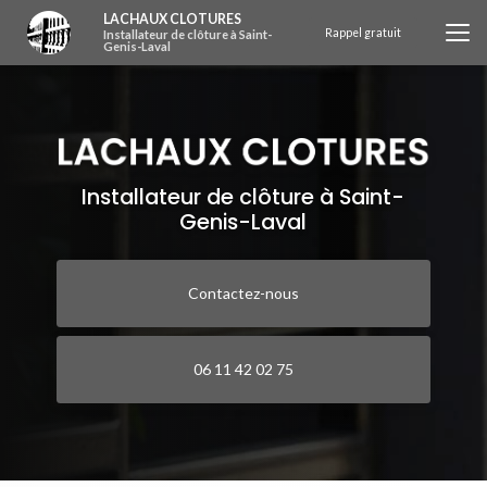
Aller
LACHAUX CLOTURES
au
Rappel gratuit
Installateur de clôture à Saint-
Genis-Laval
contenu
principal
Installateur de clôture à Saint-
Genis-Laval
Contactez-nous
06 11 42 02 75