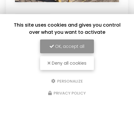
04/05/2026
This site uses cookies and gives you control
clôtures industrielles
over what you want to activate
Remplacez moi par votre texte... Vous
souhaitant une agréable visite, si vous avez
OK, accept all
besoin d'un complément d'information
concernant votre
Installateur de clôture à
Saint-Genis-Laval …
Deny all cookies
Toute l'actualité
PERSONALIZE
PRIVACY POLICY