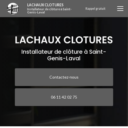
Aller
LACHAUX CLOTURES
au
Rappel gratuit
Installateur de clôture à Saint-
Genis-Laval
contenu
principal
Installateur de clôture à Saint-
Genis-Laval
Contactez-nous
06 11 42 02 75