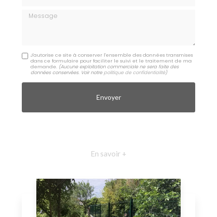
Message
J'autorise ce site à conserver l'ensemble des données transmises
dans ce formulaire pour faciliter le suivi et le traitement de ma
demande.
(Aucune exploitation commerciale ne sera faite des
données conservées. Voir notre
politique de confidentialité
)
En savoir +