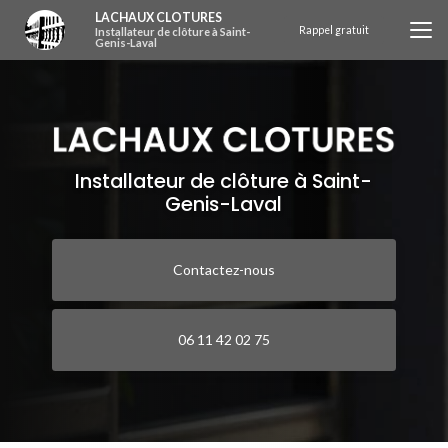
Aller
LACHAUX CLOTURES
au
Rappel gratuit
Installateur de clôture à Saint-
Genis-Laval
contenu
principal
Installateur de clôture à Saint-
Genis-Laval
Contactez-nous
06 11 42 02 75