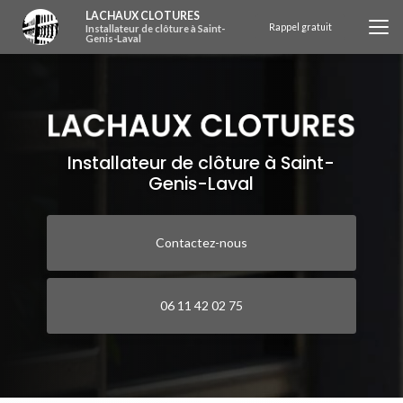
Aller
LACHAUX CLOTURES
au
Rappel gratuit
Installateur de clôture à Saint-
Genis-Laval
contenu
principal
Installateur de clôture à Saint-
Genis-Laval
Contactez-nous
06 11 42 02 75