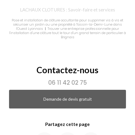
LACHAUX CLOTURES : Savoir-faire et services
Pose et installation de clôture occultante pour supprimer vis à vis et
sécuriser un jardin ou une propriété à Tassin-la-Demi-Lune dans
l'Ouest Lyonnais
|
Trouver une entreprise professionnelle pour
l'installation d'une clôture tout le tour d'un grand terrain de particulier à
Brignais
Contactez-nous
06 11 42 02 75
Demande de devis gratuit
Partagez cette page
Facebook
X
Email