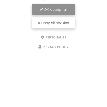
OK, accept all
Deny all cookies
04/05/2026
occultation d'une clôture
PERSONALIZE
Une clôture à réaliser à St Genis Laval ..?
Contactez nous pour clôtrer , sécuriser et
embellir votre jardin avec nos solution acier,
PRIVACY POLICY
béton et composite. Du solide et du beau pour
vos clôtures Vous…
Toute l'actualité