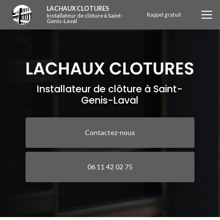
Aller
LACHAUX CLOTURES
au
Rappel gratuit
Installateur de clôture à Saint-
Genis-Laval
contenu
principal
Installateur de clôture à Saint-
Genis-Laval
Contactez-nous
06 11 42 02 75