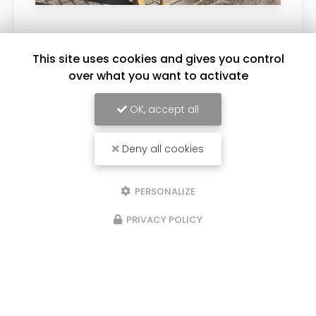
04/05/2026
This site uses cookies and gives you control
clôtures industrielles
over what you want to activate
Remplacez moi par votre texte... Vous
souhaitant une agréable visite, si vous avez
OK, accept all
besoin d'un complément d'information
concernant votre
Installateur de clôture à
Saint-Genis-Laval …
Deny all cookies
Toute l'actualité
PERSONALIZE
PRIVACY POLICY