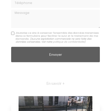
Téléphone
Message
J'autorise ce site à conserver l'ensemble des données transmises
dans ce formulaire pour faciliter le suivi et le traitement de ma
demande.
(Aucune exploitation commerciale ne sera faite des
données conservées. Voir notre
politique de confidentialité
)
En savoir +