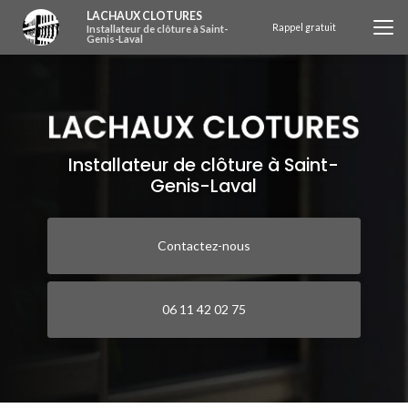
Aller
LACHAUX CLOTURES
au
Rappel gratuit
Installateur de clôture à Saint-
Genis-Laval
contenu
principal
Installateur de clôture à Saint-
Genis-Laval
Contactez-nous
06 11 42 02 75