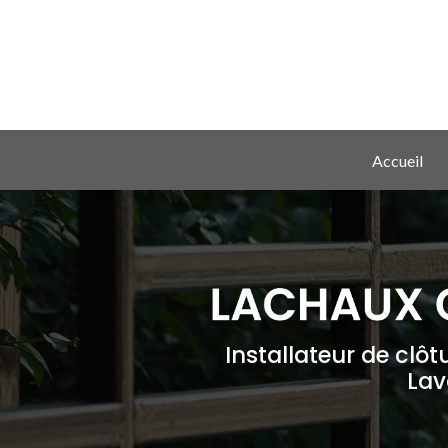
Aller
au
contenu
principal
Navigation principale
Accueil
Installateur de clôt
Lav