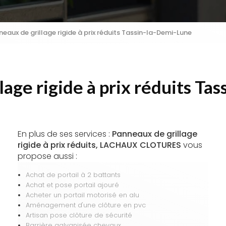
eaux de grillage rigide à prix réduits Tassin-la-Demi-Lune
lage rigide à prix réduits Ta
En plus de ses services :
Panneaux de grillage
rigide à prix réduits, LACHAUX CLOTURES
vous
propose aussi :
Achat de portail à 2 battants
Achat et pose portail ajouré
Acheter un portail motorisé en alu
Aménagement d'une clôture en pvc
Artisan pose clôture de sécurité
Barrière galvanisée chevaux