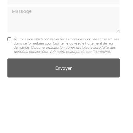
Message
J'autorise ce site à conserver l'ensemble des données transmises
dans ce formulaire pour faciliter le suivi et le traitement de ma
demande.
(Aucune exploitation commerciale ne sera faite des
données conservées. Voir notre
politique de confidentialité
)