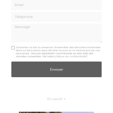
Email
Téléphone
Message
J'autorise ce site à conserver l'ensemble des données transmises
dans ce formulaire pour faciliter le suivi et le traitement de ma
demande.
(Aucune exploitation commerciale ne sera faite des
données conservées. Voir notre
politique de confidentialité
)
En savoir +