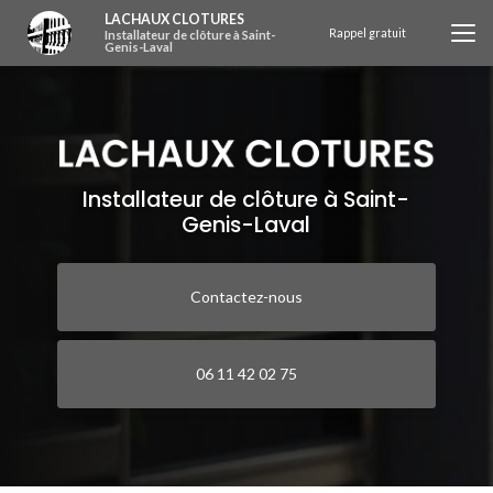
Aller
LACHAUX CLOTURES
au
Rappel gratuit
Installateur de clôture à Saint-
Genis-Laval
contenu
principal
Installateur de clôture à Saint-
Genis-Laval
Contactez-nous
06 11 42 02 75