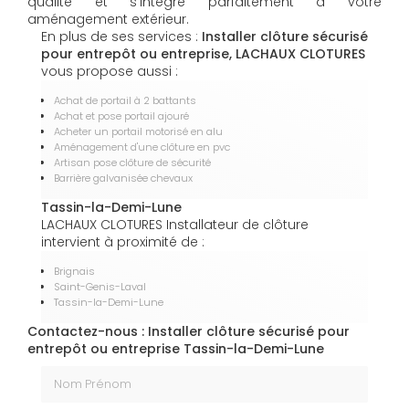
qualité et s’intègre parfaitement à votre
aménagement extérieur.
En plus de ses services :
Installer clôture sécurisé
pour entrepôt ou entreprise, LACHAUX CLOTURES
vous propose aussi :
Achat de portail à 2 battants
Achat et pose portail ajouré
Acheter un portail motorisé en alu
Aménagement d'une clôture en pvc
Artisan pose clôture de sécurité
Barrière galvanisée chevaux
Tassin-la-Demi-Lune
LACHAUX CLOTURES Installateur de clôture
intervient à proximité de :
Brignais
Saint-Genis-Laval
Tassin-la-Demi-Lune
Contactez-nous : Installer clôture sécurisé pour
entrepôt ou entreprise Tassin-la-Demi-Lune
Nom Prénom