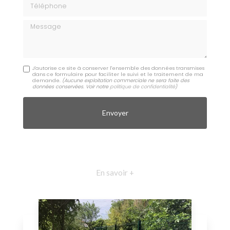
Téléphone
Message
J'autorise ce site à conserver l'ensemble des données transmises
dans ce formulaire pour faciliter le suivi et le traitement de ma
demande.
(Aucune exploitation commerciale ne sera faite des
données conservées. Voir notre
politique de confidentialité
)
En savoir +