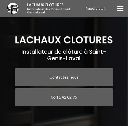
Aller
LACHAUX CLOTURES
au
Rappel gratuit
Installateur de clôture à Saint-
Genis-Laval
contenu
principal
Installateur de clôture à Saint-
Genis-Laval
Contactez-nous
06 11 42 02 75