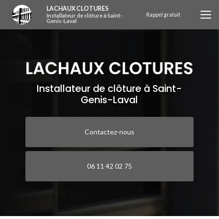
Aller
LACHAUX CLOTURES
au
Rappel gratuit
Installateur de clôture à Saint-
Genis-Laval
contenu
principal
Installateur de clôture à Saint-
Genis-Laval
Contactez-nous
06 11 42 02 75