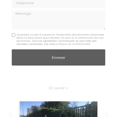
Téléphone
Message
J'autorise ce site à conserver l'ensemble des données transmises
dans ce formulaire pour faciliter le suivi et le traitement de ma
demande.
(Aucune exploitation commerciale ne sera faite des
données conservées. Voir notre
politique de confidentialité
)
En savoir +