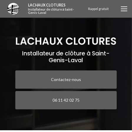
Aller
LACHAUX CLOTURES
au
Rappel gratuit
Installateur de clôture à Saint-
Genis-Laval
contenu
principal
Installateur de clôture à Saint-
Genis-Laval
Contactez-nous
06 11 42 02 75