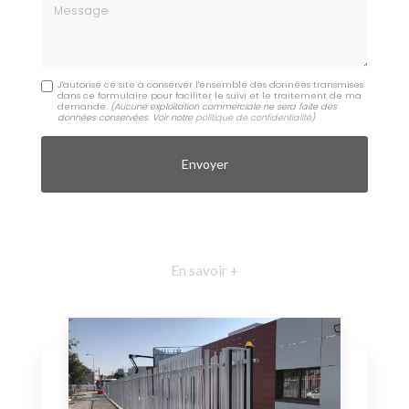
Message
J'autorise ce site à conserver l'ensemble des données transmises
dans ce formulaire pour faciliter le suivi et le traitement de ma
demande.
(Aucune exploitation commerciale ne sera faite des
données conservées. Voir notre
politique de confidentialité
)
En savoir +