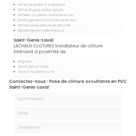
Achat de portail à 2 battants
Achat et pose portail ajouré
Acheter un portail motorisé en alu
Aménagement d'une clôture en pvc
Artisan pose clôture de sécurité
Barrière galvanisée chevaux
Saint-Genis-Laval
LACHAUX CLOTURES Installateur de clôture
intervient à proximité de :
Brignais
Saint-Genis-Laval
Tassin-la-Demi-Lune
Contactez-nous : Pose de clôture occultante en PVC
Saint-Genis-Laval
Nom Prénom
Email
Téléphone