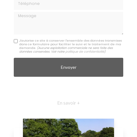
Téléphone
Message
J'autorise ce site à conserver l'ensemble des données transmises
dans ce formulaire pour faciliter le suivi et le traitement de ma
demande.
(Aucune exploitation commerciale ne sera faite des
données conservées. Voir notre
politique de confidentialité
)
En savoir +