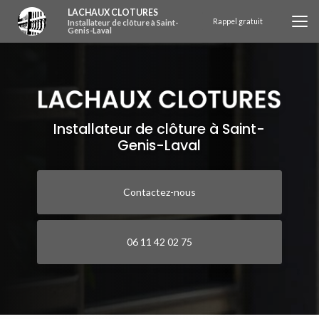
Aller
LACHAUX CLOTURES
au
Rappel gratuit
Installateur de clôture à Saint-
Genis-Laval
contenu
principal
Installateur de clôture à Saint-
Genis-Laval
Contactez-nous
06 11 42 02 75