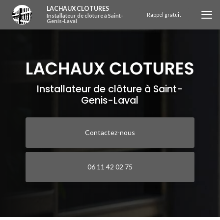
Aller
LACHAUX CLOTURES
au
Rappel gratuit
Installateur de clôture à Saint-
Genis-Laval
contenu
principal
Installateur de clôture à Saint-
Genis-Laval
Contactez-nous
06 11 42 02 75