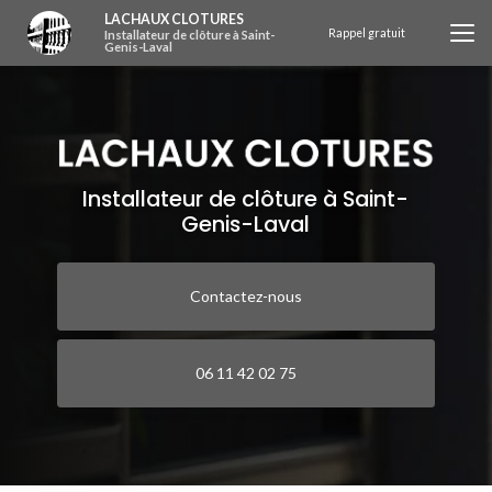
Aller
LACHAUX CLOTURES
au
Rappel gratuit
Installateur de clôture à Saint-
Genis-Laval
contenu
principal
Installateur de clôture à Saint-
Genis-Laval
Contactez-nous
06 11 42 02 75