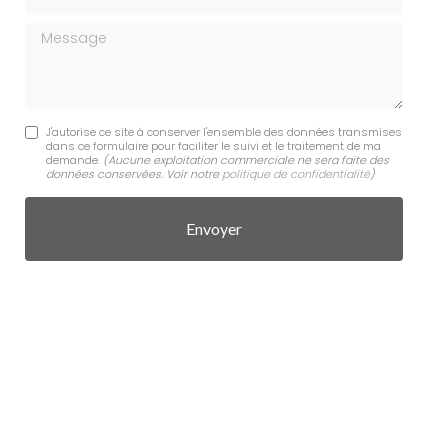
Message
J'autorise ce site à conserver l'ensemble des données transmises
dans ce formulaire pour faciliter le suivi et le traitement de ma
demande.
(Aucune exploitation commerciale ne sera faite des
données conservées. Voir notre
politique de confidentialité
)