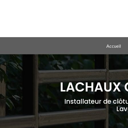
Aller
au
contenu
principal
Navigation principale
Accueil
Installateur de clôt
Lav