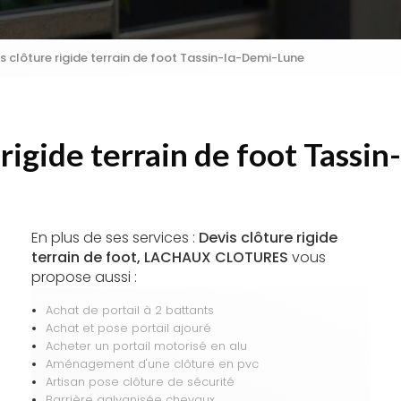
s clôture rigide terrain de foot Tassin-la-Demi-Lune
 rigide terrain de foot Tassi
En plus de ses services :
Devis clôture rigide
terrain de foot, LACHAUX CLOTURES
vous
propose aussi :
Achat de portail à 2 battants
Achat et pose portail ajouré
Acheter un portail motorisé en alu
Aménagement d'une clôture en pvc
Artisan pose clôture de sécurité
Barrière galvanisée chevaux