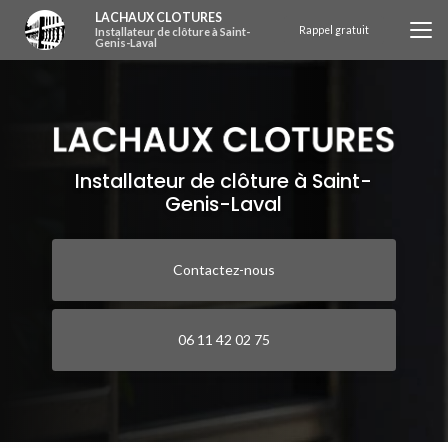
Aller
LACHAUX CLOTURES
au
Rappel gratuit
Installateur de clôture à Saint-
Genis-Laval
contenu
principal
Installateur de clôture à Saint-
Genis-Laval
Contactez-nous
06 11 42 02 75