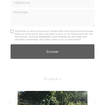
Téléphone
Message
J'autorise ce site à conserver l'ensemble des données transmises
dans ce formulaire pour faciliter le suivi et le traitement de ma
demande.
(Aucune exploitation commerciale ne sera faite des
données conservées. Voir notre
politique de confidentialité
)
En savoir +