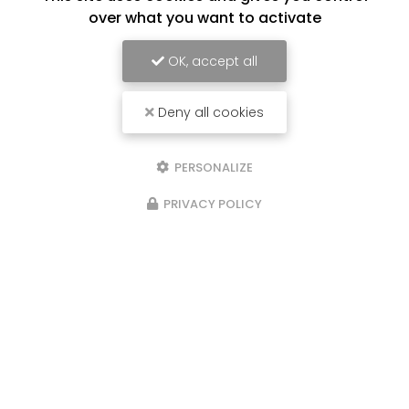
over what you want to activate
OK, accept all
Deny all cookies
PERSONALIZE
PRIVACY POLICY
04/05/2026
clôtures industrielles
Remplacez moi par votre texte... Vous
souhaitant une agréable visite, si vous avez
besoin d'un complément d'information