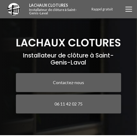
Aller
LACHAUX CLOTURES
au
Rappel gratuit
Installateur de clôture à Saint-
Genis-Laval
contenu
principal
Installateur de clôture à Saint-
Genis-Laval
Contactez-nous
06 11 42 02 75