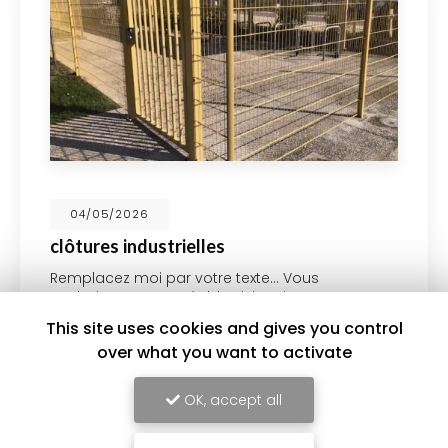
04/05/2026
clôtures industrielles
Remplacez moi par votre texte... Vous
souhaitant une agréable visite, si vous avez
besoin d'un complément d'information
This site uses cookies and gives you control
concernant votre
Installateur de clôture à
over what you want to activate
Saint-Genis-Laval …
OK, accept all
Toute l'actualité