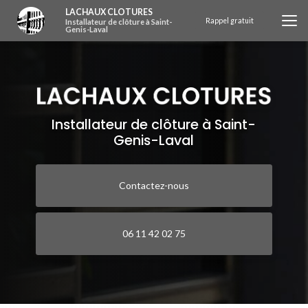
Aller
LACHAUX CLOTURES
au
Rappel gratuit
Installateur de clôture à Saint-
Genis-Laval
contenu
principal
Installateur de clôture à Saint-
Genis-Laval
Contactez-nous
06 11 42 02 75