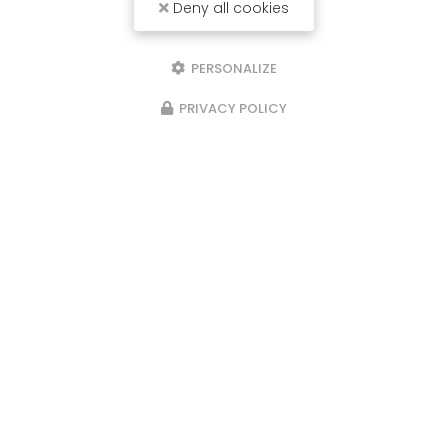
Deny all cookies
PERSONALIZE
PRIVACY POLICY
Installateur de clôture à Saint-Genis-Laval
87 avenue du Général de Gaulle
69160 TASSIN-LA-DEMI-LUNE
06 11 42 02 75
Envoyez un message