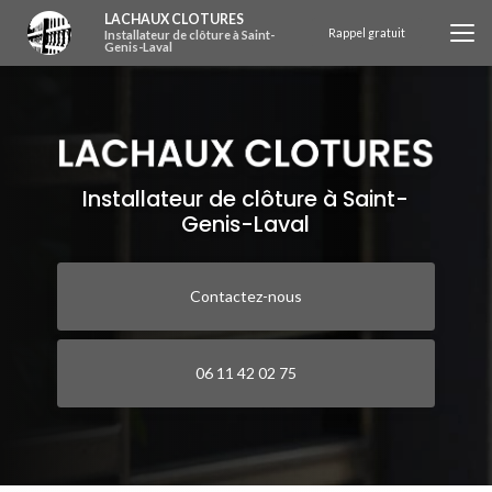
Aller
LACHAUX CLOTURES
au
Rappel gratuit
Installateur de clôture à Saint-
Genis-Laval
contenu
principal
Installateur de clôture à Saint-
Genis-Laval
Contactez-nous
06 11 42 02 75