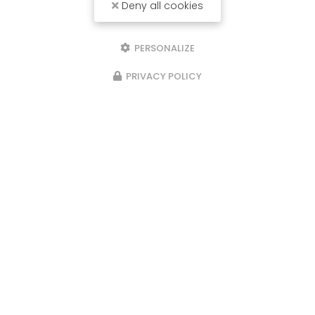
Deny all cookies
PERSONALIZE
PRIVACY POLICY
Installateur de clôture à Saint-Genis-Laval
87 avenue du Général de Gaulle
69160 TASSIN-LA-DEMI-LUNE
06 11 42 02 75
Envoyez un message