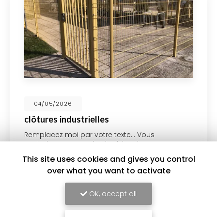
04/05/2026
clôtures industrielles
Remplacez moi par votre texte... Vous
souhaitant une agréable visite, si vous avez
besoin d'un complément d'information
This site uses cookies and gives you control
concernant votre
Installateur de clôture à
over what you want to activate
Saint-Genis-Laval …
OK, accept all
Toute l'actualité