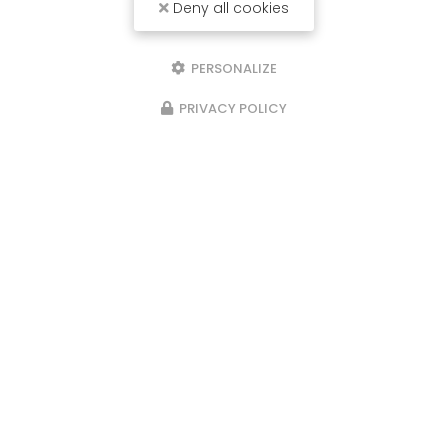
Deny all cookies
PERSONALIZE
PRIVACY POLICY
Installateur de clôture à Saint-Genis-Laval
87 avenue du Général de Gaulle
69160 TASSIN-LA-DEMI-LUNE
06 11 42 02 75
Envoyez un message