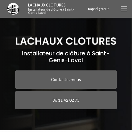
Aller
LACHAUX CLOTURES
au
Rappel gratuit
Installateur de clôture à Saint-
Genis-Laval
contenu
principal
Installateur de clôture à Saint-
Genis-Laval
Contactez-nous
06 11 42 02 75