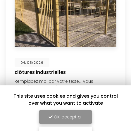
04/05/2026
clôtures industrielles
Remplacez moi par votre texte... Vous
souhaitant une agréable visite, si vous avez
besoin d'un complément d'information
This site uses cookies and gives you control
concernant votre
Installateur de clôture à
over what you want to activate
Saint-Genis-Laval …
OK, accept all
Toute l'actualité