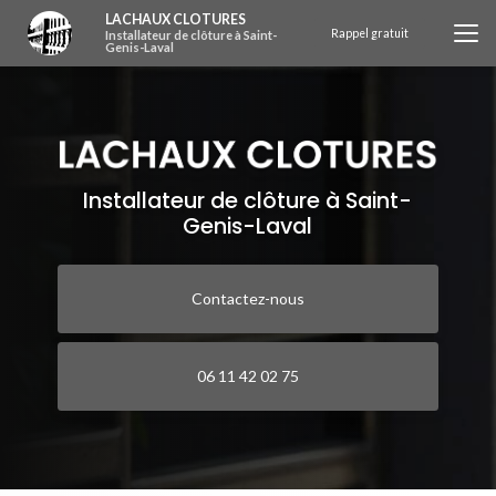
Aller
LACHAUX CLOTURES
au
Rappel gratuit
Installateur de clôture à Saint-
Genis-Laval
contenu
principal
Installateur de clôture à Saint-
Genis-Laval
Contactez-nous
06 11 42 02 75