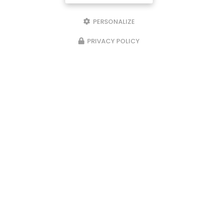
PERSONALIZE
PRIVACY POLICY
Installateur de clôture à Saint-Genis-Laval
87 avenue du Général de Gaulle
69160 TASSIN-LA-DEMI-LUNE
06 11 42 02 75
Envoyez un message
Nom Prénom