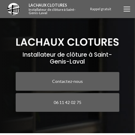
Aller
LACHAUX CLOTURES
au
Rappel gratuit
Installateur de clôture à Saint-
Genis-Laval
contenu
principal
Installateur de clôture à Saint-
Genis-Laval
Contactez-nous
06 11 42 02 75