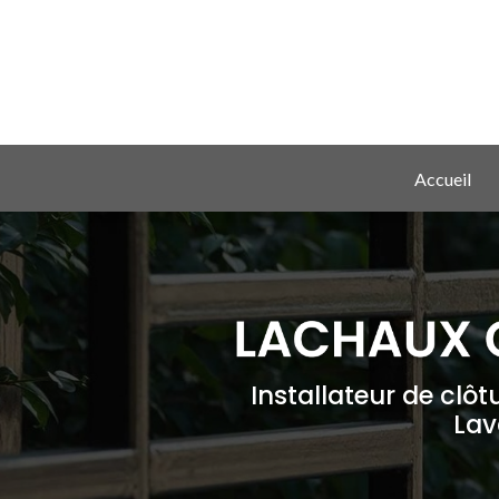
Aller
au
contenu
principal
Navigation principale
Accueil
Installateur de clôt
Lav