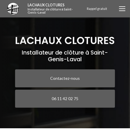
Aller
LACHAUX CLOTURES
au
Rappel gratuit
Installateur de clôture à Saint-
Genis-Laval
contenu
principal
Installateur de clôture à Saint-
Genis-Laval
Contactez-nous
06 11 42 02 75