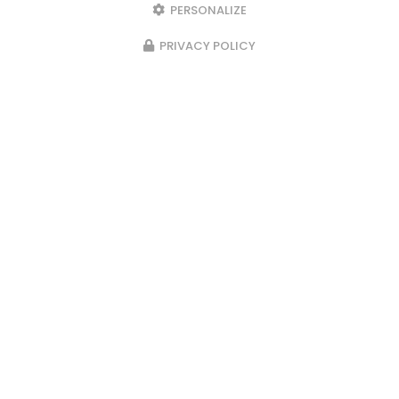
PERSONALIZE
06 11 42 02 75
PRIVACY POLICY
Envoyez un message
Nom Prénom
Société
Email
Téléphone
Message